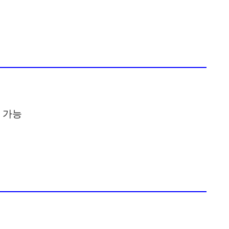
해
대출
대상 여부 확인
문 후 확인 가능