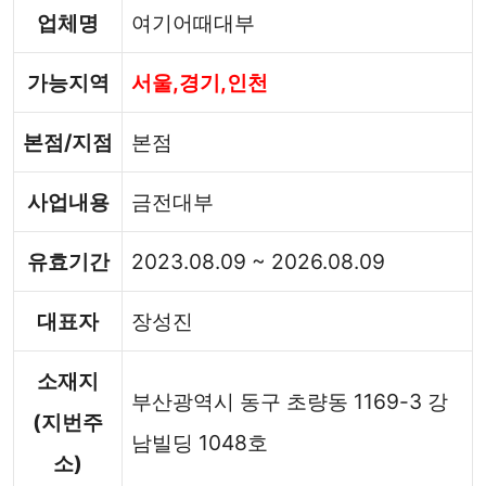
업체명
여기어때대부
가능지역
서울,경기,인천
본점/지점
본점
사업내용
금전대부
유효기간
2023.08.09 ~ 2026.08.09
대표자
장성진
소재지
부산광역시 동구 초량동 1169-3 강
(지번주
남빌딩 1048호
소)