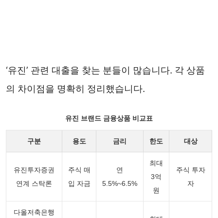
‘유진’ 관련 대출을 찾는 분들이 많습니다. 각 상품
의 차이점을 명확히 정리했습니다.
유진 브랜드 금융상품 비교표
구분
용도
금리
한도
대상
최대
유진투자증권
주식 매
연
주식 투자
3억
연계 스탁론
입 자금
5.5%~6.5%
자
원
다올저축은행