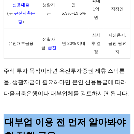
최대
신용대출
생활자
연
1억
직장인
(구
유진저축은
금
5.9%~19.6%
원
행
)
심사
저신용자,
생활자
유진대부금융
연 20% 이내
후 결
급전 필요
금,
급전
정
자
주식 투자 목적이라면 유진투자증권 제휴 스탁론
을, 생활자금이 필요하다면 본인 신용등급에 따라
다올저축은행이나 대부업체를 검토하시면 됩니다.
대부업 이용 전 먼저 알아봐야