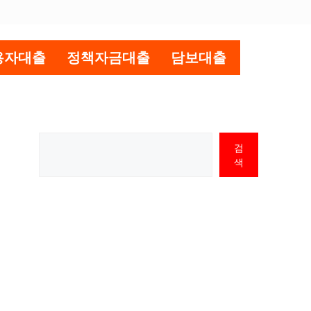
용자대출
정책자금대출
담보대출
검
색