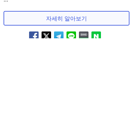
자세히 알아보기
과도한 빚은 당신에게 큰 불행을 안겨줄 수 있습니다.
중개수수료를 요구하거나 받는 것은 불법입니다.
대출 시 귀하의 신용등급이 하락할 수 있습니다.
금리 및 상환안내
약정금리 : 연20%이내 | 연체금리 : 약정금리+
3%이내
(연20%이내)
이자 외 추가비용 : 중개수수료 없음이자 외 추가비용 : 중개수수료 없음
사이트명 : 대출SOS | 대표자 : 임동원 | 팩스번호 : 070-8015-6809
| 대부중개업 상호명 : 저금리닷컴대부중개 | 대부중개업등록번호 :
2024-대구동구-0034 |