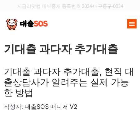
저금리닷컴 대부중개 등록번호 2024-대구동구-0034
무직자대
소액대
신용대
저신용자
정책자금
담보대
기대출 과다자 추가대출
기대출 과다자 추가대출, 현직 대
출상담사가 알려주는 실제 가능
한 방법
작성자:
대출SOS 매니저 V2