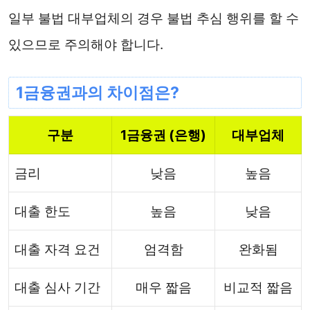
일부 불법 대부업체의 경우 불법 추심 행위를 할 수
있으므로 주의해야 합니다.
1금융권과의 차이점은?
구분
1금융권 (은행)
대부업체
금리
낮음
높음
대출 한도
높음
낮음
대출 자격 요건
엄격함
완화됨
대출 심사 기간
매우 짧음
비교적 짧음