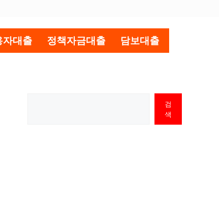
용자대출
정책자금대출
담보대출
검
색