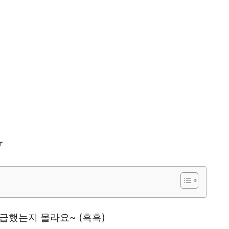
ㅠ
급했는지 몰라요~ (흑흑)