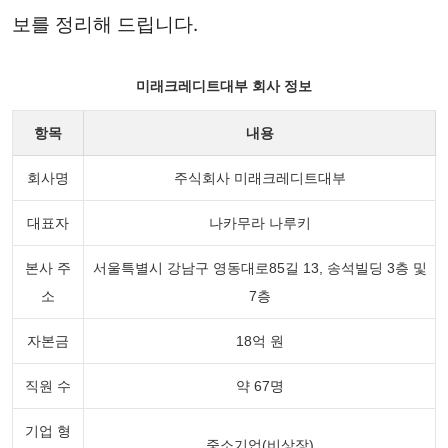
보를 정리해 드립니다.
미래크레디트대부 회사 정보
항목
내용
회사명
주식회사 미래크레디트대부
대표자
나카무라 나루키
본사 주
서울특별시 강남구 영동대로85길 13, 송석빌딩 3층 및
소
7층
자본금
18억 원
직원 수
약 67명
기업 형
중소기업(비상장)