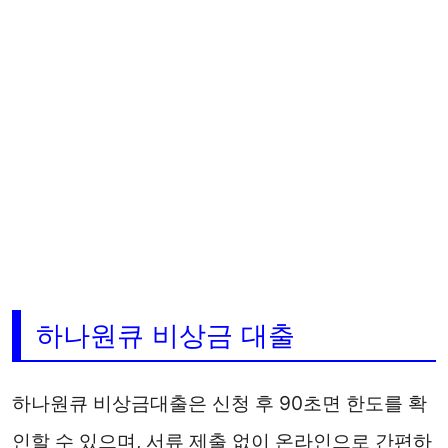
하나원큐 비상금 대출
하나원큐 비상금대출은 신청 후 90초면 한도를 확
인할 수 있으며, 서류 제출 없이 온라인으로 간편하