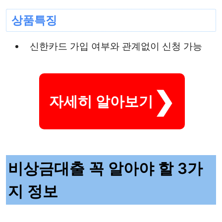
상품특징
신한카드 가입 여부와 관계없이 신청 가능
자세히 알아보기
비상금대출 꼭 알아야 할 3가
지 정보