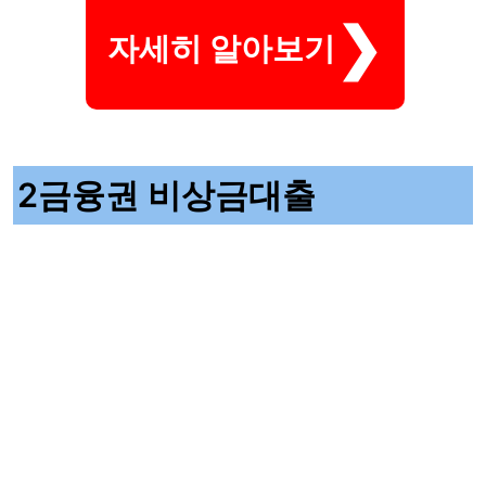
자세히 알아보기
2금융권 비상금대출