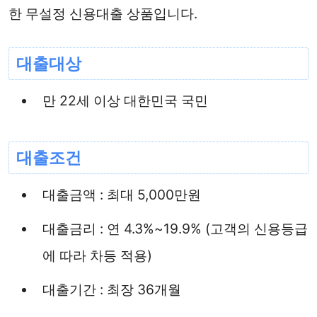
한 무설정 신용대출 상품입니다.
대출대상
만 22세 이상 대한민국 국민
대출조건
대출금액 : 최대 5,000만원
대출금리 : 연 4.3%~19.9% (고객의 신용등급
에 따라 차등 적용)
대출기간 : 최장 36개월