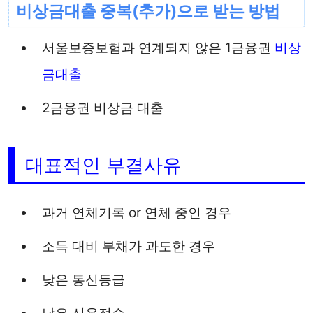
비상금대출 중복(추가)으로 받는 방법
서울보증보험과 연계되지 않은 1금융권
비상
금대출
2금융권 비상금 대출
대표적인 부결사유
과거 연체기록 or 연체 중인 경우
소득 대비 부채가 과도한 경우
낮은 통신등급