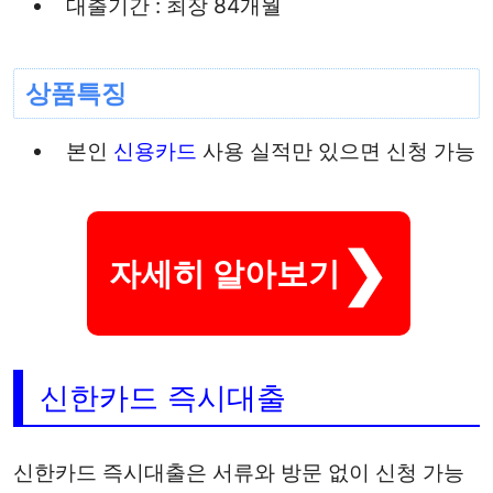
대출기간 : 최장 84개월
상품특징
본인
신용카드
사용 실적만 있으면 신청 가능
자세히 알아보기
신한카드 즉시대출
신한카드 즉시대출은 서류와 방문 없이 신청 가능