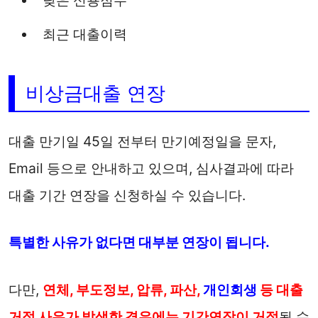
낮은 신용점수
최근 대출이력
비상금대출 연장
대출 만기일 45일 전부터 만기예정일을 문자,
Email 등으로 안내하고 있으며, 심사결과에 따라
대출 기간 연장을 신청하실 수 있습니다.
특별한 사유가 없다면 대부분 연장이 됩니다.
다만,
연체, 부도정보, 압류, 파산,
개인회생
등 대출
거절 사유가 발생한 경우에는 기간연장이 거절
될 수