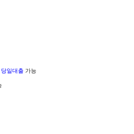
이
당일대출
가능
능