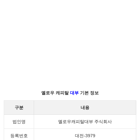
옐로우 캐피탈
대부
기본 정보
구분
내용
법인명
옐로우캐피탈대부 주식회사
등록번호
대전-3979