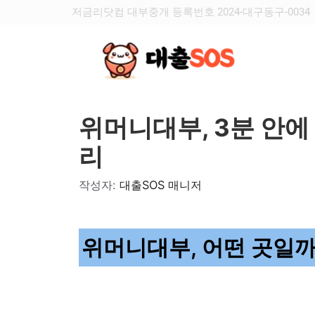
저금리닷컴 대부중개 등록번호 2024-대구동구-0034
위머니대부, 3분 안에
리
작성자:
대출SOS 매니저
위머니대부, 어떤 곳일까