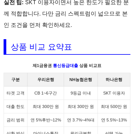
실전 팁:
SKT 이용자이면서 높은 한도가 필요한 분
께 적합합니다. 다만 금리 스펙트럼이 넓으므로 본
인 조건을 먼저 확인하세요.
상품 비교 요약표
제1금융권
통신등급대출
상품 비교표
구분
우리은행
NH농협은행
하나은행
타겟 고객
CB 1~6구간
9등급 이내
SKT 이용자
대출 한도
최대 300만 원
최대 300만 원
최대 500만 원
금리 범위
연 5%후반~12%
연 3.7%~4%대
연 5.5%~13%
상환 방식
마이너스통장
원리금분할
선택 가능