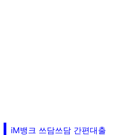
iM뱅크 쓰담쓰담 간편대출