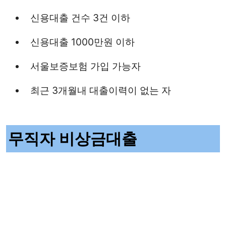
신용대출 건수 3건 이하
신용대출 1000만원 이하
서울보증보험 가입 가능자
최근 3개월내 대출이력이 없는 자
무직자 비상금대출