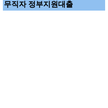
무직자 정부지원대출