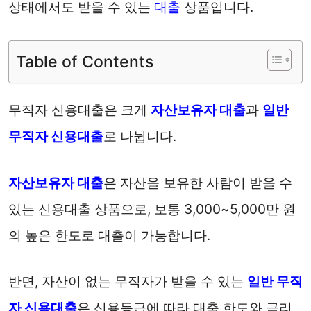
상태에서도 받을 수 있는
대출
상품입니다.
Table of Contents
무직자 신용대출은 크게
자산보유자 대출
과
일반
무직자
신용대출
로 나뉩니다.
자산보유자 대출
은 자산을 보유한 사람이 받을 수
있는 신용대출 상품으로, 보통 3,000~5,000만 원
의 높은 한도로 대출이 가능합니다.
반면, 자산이 없는 무직자가 받을 수 있는
일반
무직
자 신용대출
은 신용등급에 따라 대출 한도와 금리