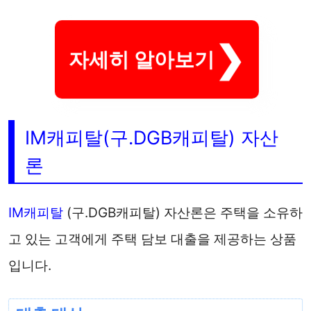
자세히 알아보기
IM캐피탈(구.DGB캐피탈) 자산
론
IM캐피탈
(구.DGB캐피탈) 자산론은 주택을 소유하
고 있는 고객에게 주택 담보 대출을 제공하는 상품
입니다.