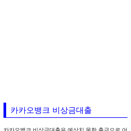
카카오뱅크 비상금대출
카카오뱅크 비상금대출은 예상치 못한 출금으로 어