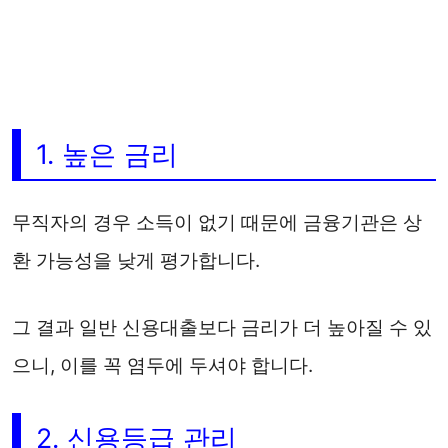
1. 높은 금리
무직자의 경우 소득이 없기 때문에 금융기관은 상
환 가능성을 낮게 평가합니다.
그 결과 일반 신용대출보다 금리가 더 높아질 수 있
으니, 이를 꼭 염두에 두셔야 합니다.
2. 신용등급 관리