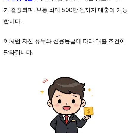
가 결정되며, 보통 최대 500만 원까지 대출이 가능
합니다.
이처럼 자산 유무와 신용등급에 따라 대출 조건이
달라집니다.