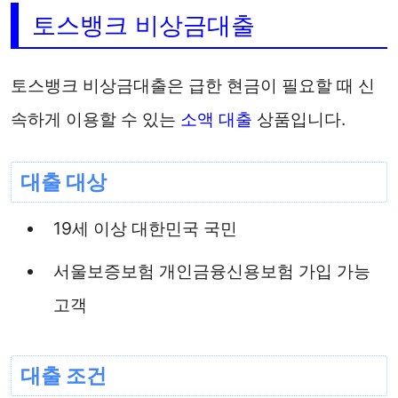
토스뱅크 비상금대출
토스뱅크 비상금대출은 급한 현금이 필요할 때 신
속하게 이용할 수 있는
소액 대출
상품입니다.
대출 대상
19세 이상 대한민국 국민
서울보증보험 개인금융신용보험 가입 가능
고객
대출 조건