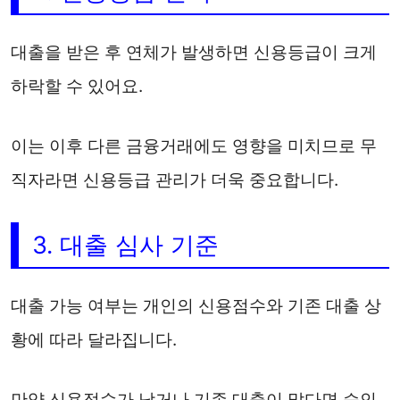
대출을 받은 후 연체가 발생하면 신용등급이 크게
하락할 수 있어요.
이는 이후 다른 금융거래에도 영향을 미치므로 무
직자라면 신용등급 관리가 더욱 중요합니다.
3. 대출 심사 기준
대출 가능 여부는 개인의 신용점수와 기존 대출 상
황에 따라 달라집니다.
만약 신용점수가 낮거나 기존 대출이 많다면 승인