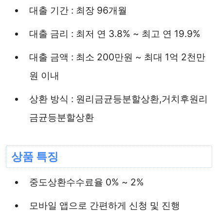
대출 기간 : 최장 96개월
대출 금리 : 최저 연 3.8% ~ 최고 연 19.9%
대출 금액 : 최소 200만원 ~ 최대 1억 2천만
원 이내
상환 방식 : 원리금균등분할상환,거치후원리
금균등분할상환
상품 특징
중도상환수수료율 0% ~ 2%
모바일 앱으로 간편하게 신청 및 진행